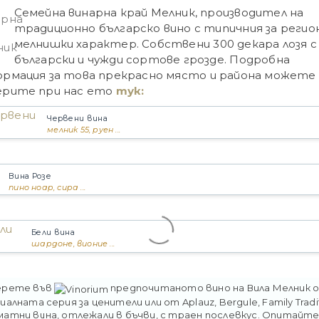
Семейна винарна край Мелник, производител на
традиционно българско вино с типичния за регио
мелнишки характер. Собствени 300 декара лозя с
български и чужди сортове грозде. Подробна
рмация за това прекрасно място и района можете
ерите при нас ето
тук:
Червени вина
мелник 55, руен ...
Вина Розе
пино ноар, сира ...
Бели вина
шардоне, вионие ...
ерете във
предпочитаното вино на
Вила Мелник
иалната серия за ценители или от
Aplauz
,
Bergule
,
Family Tradi
атни вина, отлежали в бъчви, с траен послевкус. Опитайте.