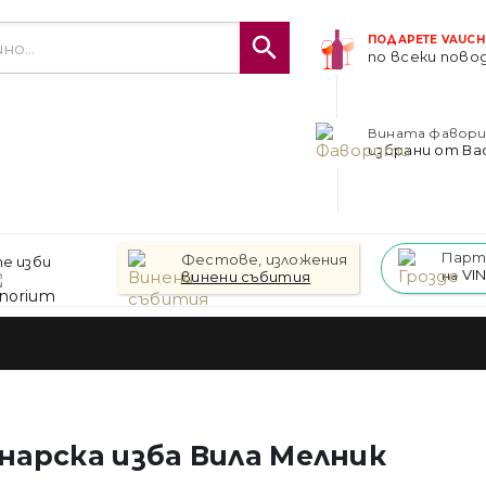
ПОДАРЕТЕ VAUCH
по всеки пово
Вината фавор
избрани от Ва
Парт
Фестове, изложения
е изби
VI
винени събития
на
нарска изба Вила Мелник