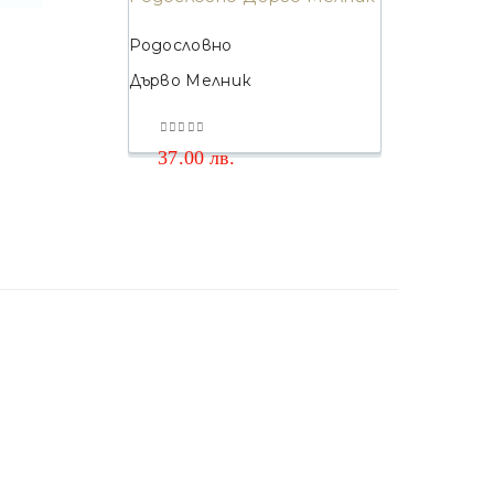
Родословно
Дърво Мелник
0
out of 5
37.00
лв.