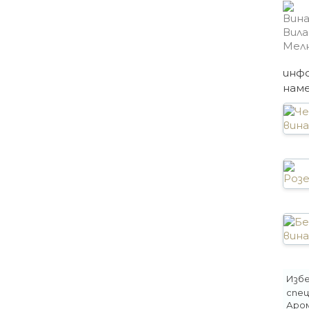
инфо
нам
Изб
спец
Аром