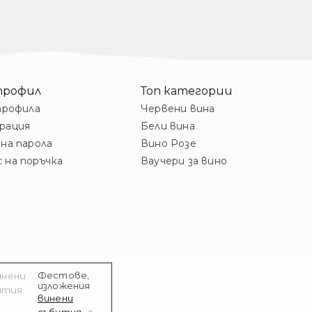
профил
Топ категории
профила
Червени вина
рация
Бели вина
на парола
Вино Розе
 на поръчка
Ваучери за вино
Фестове,
изложения
винени
събития