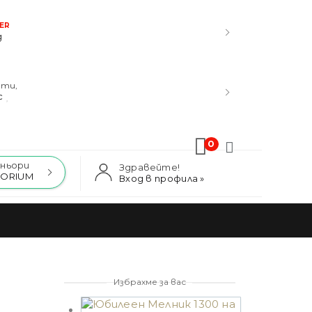
ER
д
ити,
с
0
ньори
Здравейте!
NORIUM
Вход в профила »
Избрахме за вас