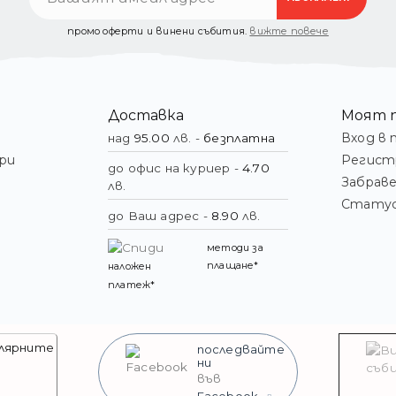
промо оферти и винени събития.
вижте повече
Доставка
Моят 
Вход в 
над
95.00
лв. -
безплатна
ри
Регист
до офис на куриер -
4.70
Забраве
лв.
Статус
до Ваш адрес -
8.90
лв.
методи за
плащане*
наложен
платеж*
лярните
последвайте
ни
във
Facebook