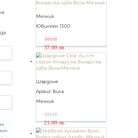
на
Мелник
Юбилеен 1300
 да
5.00
out of 5
37.00
лв.
Шардоне
Aplauz Вила
Мелник
0
out of 5
21.00
лв.
от
tion
.
..