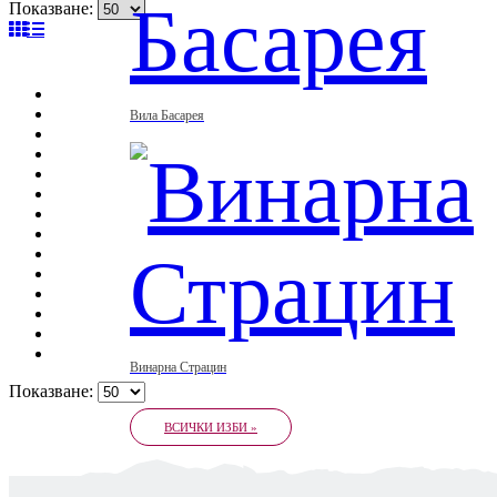
Показване:
Вила Басарея
Винарна Страцин
Показване:
ВСИЧКИ ИЗБИ »