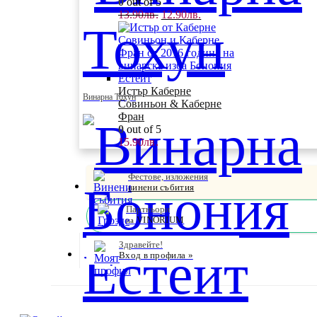
0
out of 5
Original
Текущата
13.90
лв.
12.90
лв.
price
цена
was:
е:
13.90лв..
12.90лв..
Истър Каберне
Винарна Тохун
Совиньон & Каберне
Фран
0
out of 5
15.90
лв.
Фестове, изложения
винени събития
Партньори
VINORIUM
на
Здравейте!
Вход в профила »