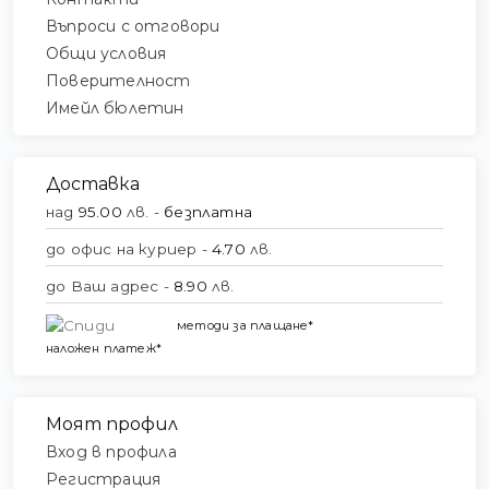
Въпроси с отговори
Общи условия
Поверителност
Имейл бюлетин
Доставка
над
95.00
лв. -
безплатна
до офис на куриер -
4.70
лв.
до Ваш адрес -
8.90
лв.
методи за плащане*
наложен платеж*
Моят профил
Вход в профила
Регистрация