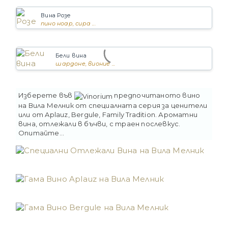
Вина Розе
пино ноар, сира ...
Бели вина
шардоне, вионие ...
Изберете във
предпочитаното вино
на
Вила Мелник
от специалната серия за ценители
или от
Aplauz
,
Bergule
,
Family Tradition
. Ароматни
вина, отлежали в бъчви, с траен послевкус.
Опитайте...