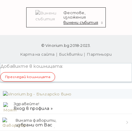
Фестове,
изложения
винени събития
© Vinorium.bg 2018-2023.
Карта на сайта
Бисквитки
Партньори
Добавихте в кошницата:
Прегледай кошницата
Здравейте!
Вход в профила »
Вината фаворити,
избрани от Вас