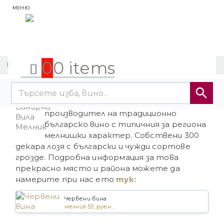
МЕНЮ
0
0 items
ВИЛА МЕЛНИК
Винарска изба Вила Мелник
Семейна винарна край Мелник,
производител на традиционно
българско вино с типичния за региона
мелнишки характер. Собствени 300
декара лозя с български и чужди сортове
грозде. Подробна информация за това
прекрасно място и района можете да
намерите при нас ето
тук:
Червени вина
мелник 55, руен ...