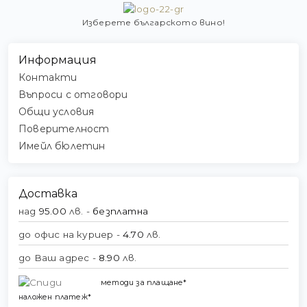
Изберете българското вино!
Информация
Контакти
Въпроси с отговори
Общи условия
Поверителност
Имейл бюлетин
Доставка
над
95.00
лв. -
безплатна
до офис на куриер -
4.70
лв.
до Ваш адрес -
8.90
лв.
методи за плащане*
наложен платеж*