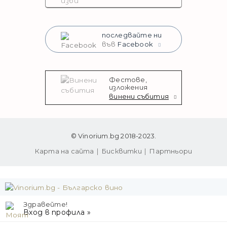
последвайте ни
във
Facebook
Фестове,
изложения
винени събития
© Vinorium.bg 2018-2023.
Карта на сайта
Бисквитки
Партньори
Здравейте!
Вход в профила »