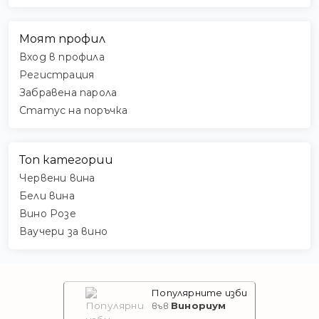
Моят профил
Вход в профила
Регистрация
Забравена парола
Статус на поръчка
Топ категории
Червени вина
Бели вина
Вино Розе
Ваучери за вино
Популярните изби
Винориум
във