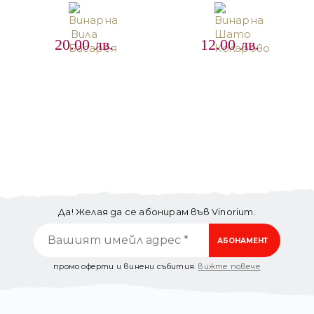
0
out of 5
5.00
out of 5
20.00
лв.
12.00
лв.
Да! Желая да се абонирам във Vinorium.
промо оферти и винени събития.
вижте повече