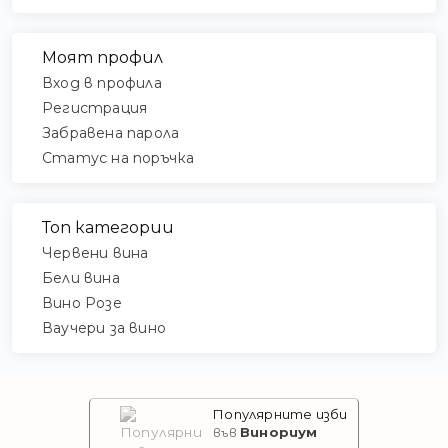
Моят профил
Вход в профила
Регистрация
Забравена парола
Статус на поръчка
Топ категории
Червени вина
Бели вина
Вино Розе
Ваучери за вино
Популярните изби
Винориум
във