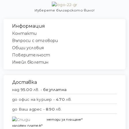
Изберете българското вино!
Информация
Контакти
Въпроси с отговори
Общи условия
Поверителност
Имейл бюлетин
Доставка
над
95.00
лв. -
безплатна
до офис на куриер -
4.70
лв.
до Ваш адрес -
8.90
лв.
методи за плащане*
наложен платеж*