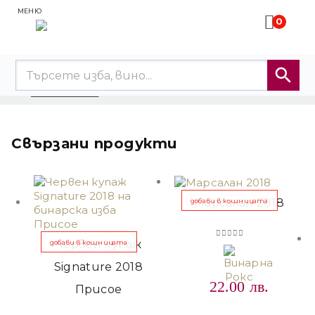
МЕНЮ
0
ЧЕРВЕНО ВИНО
IMAGE RED РЕЗЕРВА ВИЛА БАСАРЕА
Свързани продукти
Марсалан 2018
добави в кошницата
Червен купаж
добави в кошницата
0
out of 5
Signature 2018
22.00
лв.
Присое