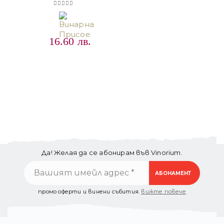
0
out of 5
16.60
лв.
Да! Желая да се абонирам във Vinorium.
промо оферти и винени събития.
вижте повече